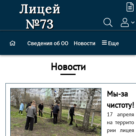
Лицей
№73
Сведения об ОО
Новости
Еще
Новости
Мы-за
чистоту!
17 апреля
на террито
рии лицея