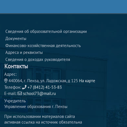
Шариф и
Благовещ
енского с
обора. Сл
Сведения об образовательной организации
едующий
Документы
день тура
Финансово-хозяйственная деятельность
был посв
Адреса и реквизиты 
ящен ост
Сведения о доходах руководителя 
рову-гра
Контакты
ду Свияж
Адрес:
ск, пораз
440064, г. Пенза, ул. Ладожская, д 125
На карте
ившему с
Телефон:
+7 (8412) 41-53-83
E-mail:
school73@mail.ru
воей уми
Учредитель
ротворён
Управление образования г. Пензы
ной атмо
сферой и
При использовании материалов сайта
активная ссылка на источник обязательна
потрясаю