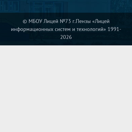
щими ви
дами. Ма
ссу поло
© МБОУ Лицей №73 г.Пензы «Лицей
жительны
информационных систем и технологий» 1991-
х эмоций
2026
вызвало
посещен
ие "Лени
вого Тор
жка", где
дети смо
гли окуну
ться в да
лёкий ми
р средне
вековья:
познако