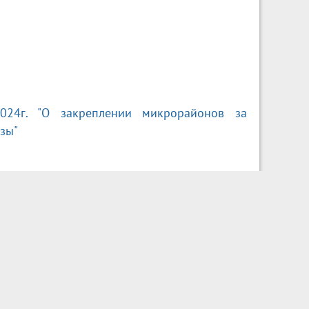
24г. "О закреплении микрорайонов за
зы"
 123, 124, 128, 142, 149