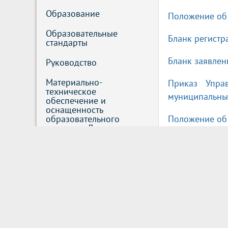
Образование 
Положение об 
Образовательные 
Бланк регист
стандарты
Бланк заявлен
Руководство
Материально-
Приказ Упра
техническое 
муниципальны
обеспечение и 
оснащенность 
образовательного 
Положение об 
процесса. Доступная 
среда
Положение об 
Стипендии и иные виды 
Микрорайон:
материальной 
поддержки
Улица Ладожска
Платные 
образовательные услуги
Проспект Строи
Финансово-