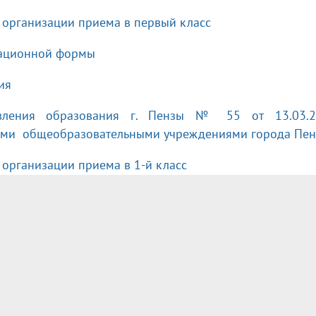
организации приема в первый класс
рационной формы
ия
вления образования г. Пензы № 55 от 13.03.20
ми общеобразовательными учреждениями города Пен
организации приема в 1-й класс
организации приема в 10 класс
я, №№ 109, 111, 112, 113, 114, 115, 117, 117а, 119, 121,
телей, №№ 150, 152, 152а, 154, 156, 156а, 158, 160