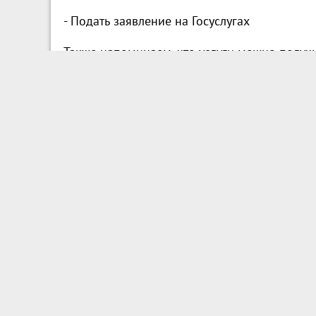
- Подать заявление на Госуслугах
Также напоминаем, что услуги можно получ
- Официальный сайт МФЦ Пензенской облас
Какие меры поддержки доступны семье и д
В Пензенской области действует 41 мера
направления, которые могут быть актуальны
Льготы для школьников:
- Бесплатное горячее питание для детей уч
- Льготное зачисление в группу продленног
статуса военнослужащего.
Поддержка студентов: